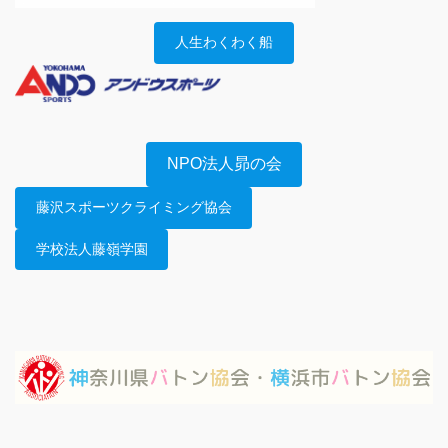
人生わくわく船
NPO法人昴の会
藤沢スポーツクライミング協会
学校法人藤嶺学園