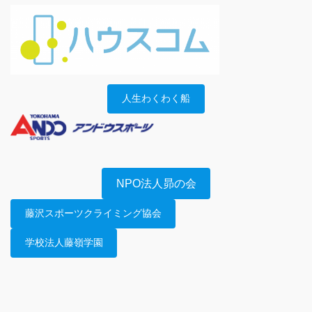
人生わくわく船
NPO法人昴の会
藤沢スポーツクライミング協会
学校法人藤嶺学園