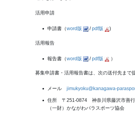
活用申請
申請書（
word版
/
pdf版
)
活用報告
報告書（
word版
/
pdf版
）
募集申請書・活用報告書は、次の送付先まで
メール
jimukyoku@kanagawa-parasport
住所 〒251-0874 神奈川県藤沢市
（一財）かながわパラスポーツ協会