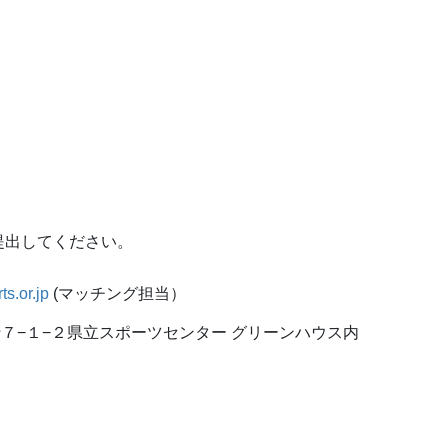
提出してください。
s.or.jp
(マッチング担当）
善行７−１−２県立スポーツセンター グリーンハウス内