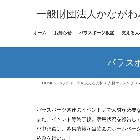
コ
ナ
ン
ビ
一般財団法人かながわ
テ
ゲ
ン
ー
ホーム
お知らせ
パラスポーツ教室
支える人
ツ
シ
へ
ョ
ス
ン
キ
に
パラス
ッ
移
プ
動
HOME
パラスポーツを支える人材
人材マッチング
パラスポーツ関連のイベント等で人材が必要
また、イベント等終了後に活用状況を報告し
※申請後は、募集情報が当協会のホームペー
込みを行います。