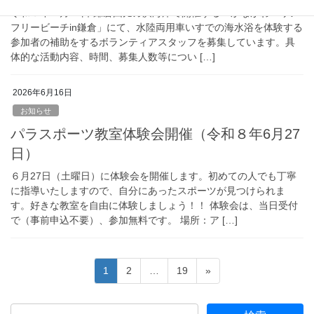
令和８年７月26日 鎌倉由比ガ浜海岸で開催する「かながわバリア
フリービーチin鎌倉」にて、水陸両用車いすでの海水浴を体験する
参加者の補助をするボランティアスタッフを募集しています。具
体的な活動内容、時間、募集人数等につい […]
2026年6月16日
お知らせ
パラスポーツ教室体験会開催（令和８年6月27
日）
６月27日（土曜日）に体験会を開催します。初めての人でも丁寧
に指導いたしますので、自分にあったスポーツが見つけられま
す。好きな教室を自由に体験しましょう！！ 体験会は、当日受付
で（事前申込不要）、参加無料です。 場所：ア […]
投
固
固
固
1
2
…
19
»
稿
定
定
定
ペ
ペ
ペ
の