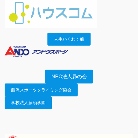
人生わくわく船
NPO法人昴の会
藤沢スポーツクライミング協会
学校法人藤嶺学園