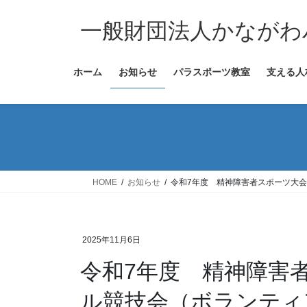
コ
ナ
ン
ビ
一般財団法人かながわ
テ
ゲ
ン
ー
ホーム
お知らせ
パラスポーツ教室
支える人
ツ
シ
へ
ョ
ス
ン
キ
に
ッ
移
プ
動
HOME
お知らせ
令和7年度 精神障害者スポーツ大会
2025年11月6日
令和7年度 精神障害
ル競技会（ボランティ